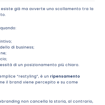
da esiste già ma avverte uno scollamento tra la
to.
 quando:
ntivo;
ello di business;
one;
cio;
essità di un posizionamento più chiaro.
semplice “restyling”, è un
ripensamento
come il brand viene percepito e su come
ebranding non cancella la storia, al contrario,