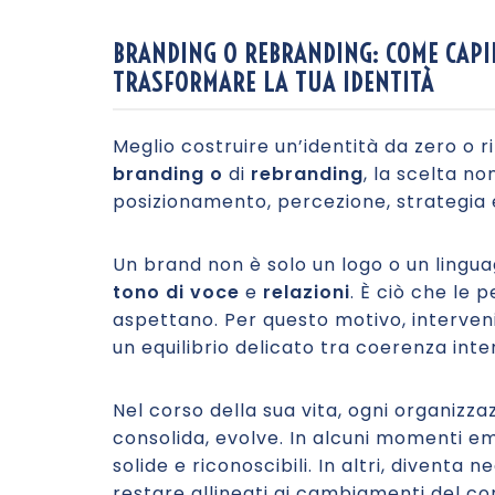
BRANDING O REBRANDING: COME CAPIR
TRASFORMARE LA TUA IDENTITÀ
Meglio costruire un’identità da zero o 
branding o
di
rebranding
, la scelta no
posizionamento, percezione, strategia e
Un brand non è solo un logo o un lingua
tono di voce
e
relazioni
. È ciò che le
aspettano. Per questo motivo, intervenir
un equilibrio delicato tra coerenza inte
Nel corso della sua vita, ogni organizza
consolida, evolve. In alcuni momenti e
solide e riconoscibili. In altri, divent
restare allineati ai cambiamenti del con