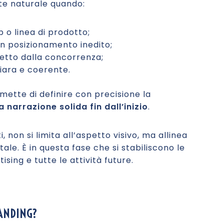
nte naturale quando:
p o linea di prodotto;
n posizionamento inedito;
netto dalla concorrenza;
iara e coerente.
rmette di definire con precisione la
 narrazione solida fin dall’inizio
.
, non si limita all’aspetto visivo, ma allinea
ale. È in questa fase che si stabiliscono le
sing e tutte le attività future.
ANDING?