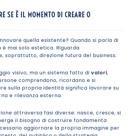
E SE È IL MOMENTO DI CREARE O
rinnovare quella esistente? Quando si parla di
n è mai solo estetica. Riguarda
, soprattutto, direzione futura del business.
ggio visivo, ma un sistema fatto di
valori
,
 persone comprendono, ricordano e si
e sulla propria identità significa lavorare su
rna e rilevanza esterna.
zione attraversa fasi diverse: nasce, cresce, si
merge il bisogno di costruire fondamenta
a necessario aggiornare la propria immagine per
testo, del pubblico o della strategia.