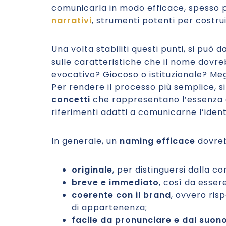
comunicarla in modo efficace, spesso 
narrativi
, strumenti potenti per costrui
Una volta stabiliti questi punti, si può d
sulle caratteristiche che il nome dovr
evocativo? Giocoso o istituzionale? Me
Per rendere il processo più semplice, s
concetti
che rappresentano l’essenza d
riferimenti adatti a comunicarne l’iden
In generale, un
naming efficace
dovreb
originale
, per distinguersi dalla c
breve e immediato
, così da esser
coerente con il brand
, ovvero risp
di appartenenza;
facile da pronunciare e dal suo