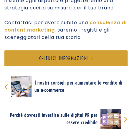
insieme ogni aspetto e progetteremo una
strategia cucita su misura per il tuo brand.
Contattaci per avere subito una
consulenza di
content marketing
, saremo i registi e gli
sceneggiatori della tua storia.
CHIEDICI INFORMAZIONI
I nostri consigli per aumentare le vendite di
un e-commerce
NAVIGAZIONE
ARTICOLI
Perché dovresti investire sulle digital PR per
essere credibile