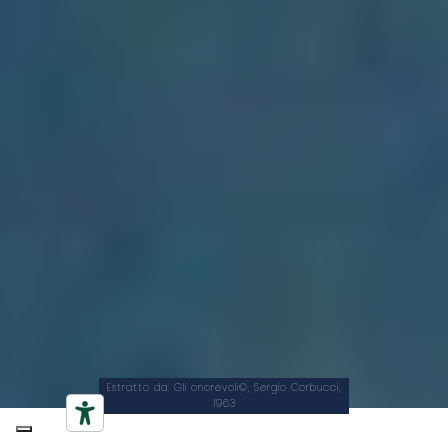
Estratto da: Gli onorevoli©, Sergio Corbucci,
1963